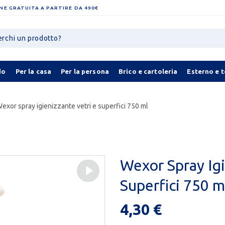
NE GRATUITA A PARTIRE DA 490€
do
Per la casa
Per la persona
Brico e cartoleria
Esterno e 
exor spray igienizzante vetri e superfici 750 ml
Wexor Spray Igi
Superfici 750 m
4,30 €