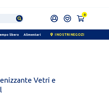
0
I NOSTRI NEGOZI
tempo libero
Alimentari
enizzante Vetri e
l