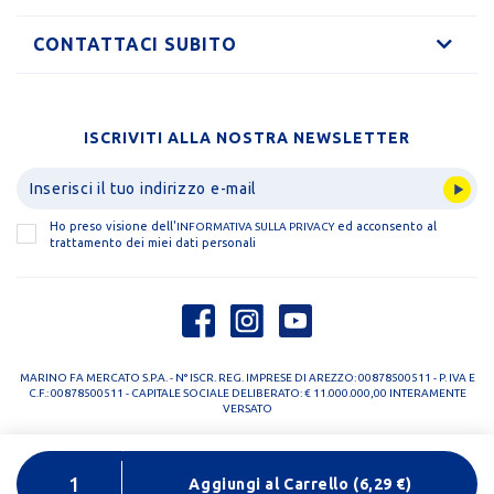
CONTATTACI SUBITO
ISCRIVITI ALLA NOSTRA NEWSLETTER
Ho preso visione dell'
ed acconsento al
INFORMATIVA SULLA PRIVACY
trattamento dei miei dati personali
MARINO FA MERCATO S.P.A. - N° ISCR. REG. IMPRESE DI AREZZO: 00878500511 - P. IVA E
C.F.: 00878500511 - CAPITALE SOCIALE DELIBERATO: € 11.000.000,00 INTERAMENTE
VERSATO
PRIVACY POLICY
COOKIE POLICY
Aggiungi al Carrello
(
6,29
€)