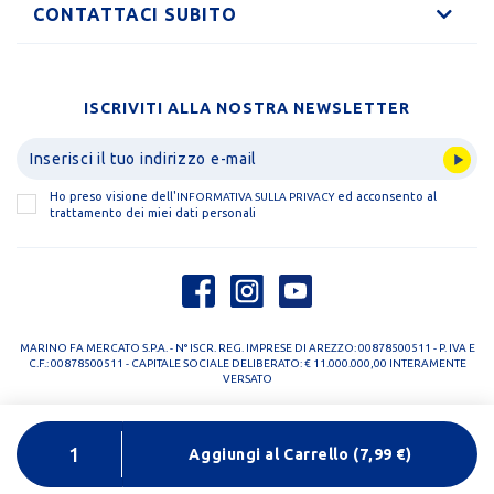
CONTATTACI SUBITO
ISCRIVITI ALLA NOSTRA NEWSLETTER
Ho preso visione dell'
ed acconsento al
INFORMATIVA SULLA PRIVACY
trattamento dei miei dati personali
MARINO FA MERCATO S.P.A. - N° ISCR. REG. IMPRESE DI AREZZO: 00878500511 - P. IVA E
C.F.: 00878500511 - CAPITALE SOCIALE DELIBERATO: € 11.000.000,00 INTERAMENTE
VERSATO
PRIVACY POLICY
COOKIE POLICY
Aggiungi al Carrello
(
7,99
€)
DESIGNED BY