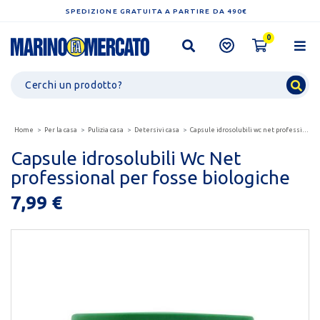
SPEDIZIONE GRATUITA A PARTIRE DA 490€
0
Home
Per la casa
Pulizia casa
Detersivi casa
Capsule idrosolubili wc net professional per fosse...
Capsule idrosolubili Wc Net
professional per fosse biologiche
7,99 €