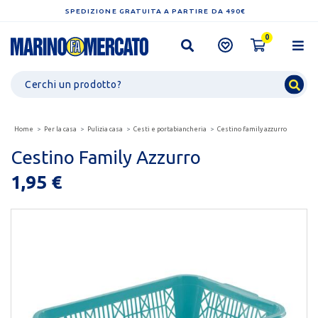
SPEDIZIONE GRATUITA A PARTIRE DA 490€
0
Home
Per la casa
Pulizia casa
Cesti e portabiancheria
Cestino family azzurro
Cestino Family Azzurro
1,95 €