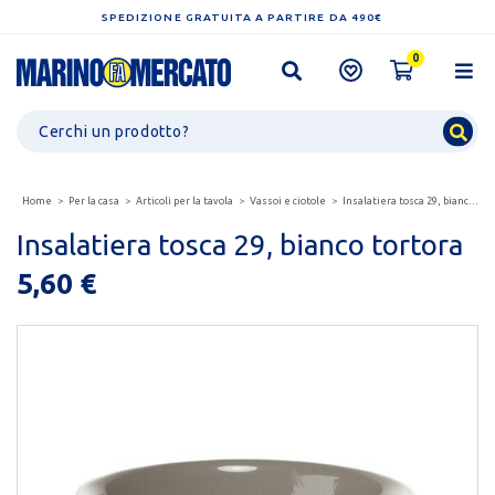
SPEDIZIONE GRATUITA A PARTIRE DA 490€
0
Home
Per la casa
Articoli per la tavola
Vassoi e ciotole
Insalatiera tosca 29, bianco tortora
Insalatiera tosca 29, bianco tortora
5,60 €