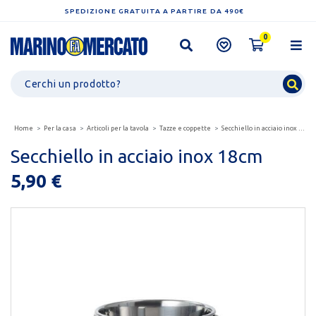
SPEDIZIONE GRATUITA A PARTIRE DA 490€
0
Home
Per la casa
Articoli per la tavola
Tazze e coppette
Secchiello in acciaio inox 18cm
Secchiello in acciaio inox 18cm
5,90 €