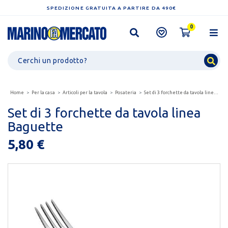
SPEDIZIONE GRATUITA A PARTIRE DA 490€
0
Home
Per la casa
Articoli per la tavola
Posateria
Set di 3 forchette da tavola linea baguette
Set di 3 forchette da tavola linea
Baguette
5,80 €