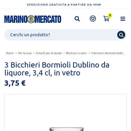
SPEDIZIONE GRATUITA A PARTIRE DA 490€
0
Home
Per la casa
Articoli per la tavola
Bicchieri e calici
3 bicchieri bormioli dublino da liquore, 3,4 cl, in...
3 Bicchieri Bormioli Dublino da
liquore, 3,4 cl, in vetro
3,75 €