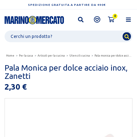
SPEDIZIONE GRATUITA A PARTIRE DA 490€
0
Home
Per la casa
Articoli per la cucina
Utensili cucina
Pala monica per dolce acciaio inox, zanetti
Pala Monica per dolce acciaio inox,
Zanetti
2,30 €