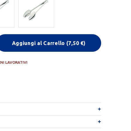
Aggiungi al Carrello
(
7,50
€)
RNI LAVORATIVI