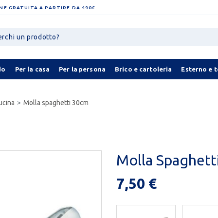
NE GRATUITA A PARTIRE DA 490€
do
Per la casa
Per la persona
Brico e cartoleria
Esterno e 
ucina
Molla spaghetti 30cm
Molla Spaghett
7,50 €