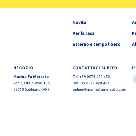
Novità
A
Per la casa
Pe
Esterno e tempo libero
A
NEGOZIO
CONTATTACI SUBITO
I
Marino Fa Mercato
Tel. +39 0575.420.450
Loc. Castelnuovo 105
Fax +39 0575.420.457
52010 Subbiano (AR)
online@marinofamercato.com