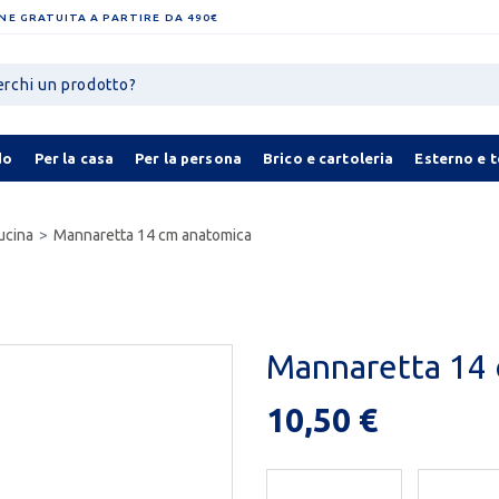
NE GRATUITA A PARTIRE DA 490€
do
Per la casa
Per la persona
Brico e cartoleria
Esterno e 
ucina
Mannaretta 14 cm anatomica
Mannaretta 14
10,50 €