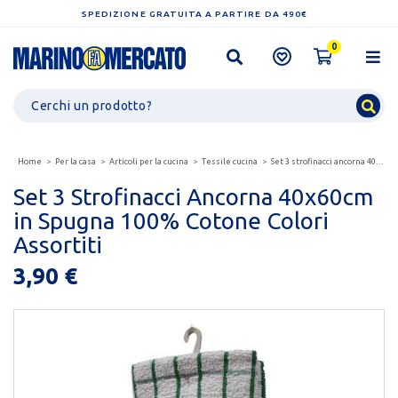
SPEDIZIONE GRATUITA A PARTIRE DA 490€
0
Home
Per la casa
Articoli per la cucina
Tessile cucina
Set 3 strofinacci ancorna 40x60cm in spugna 100% cotone...
Set 3 Strofinacci Ancorna 40x60cm
in Spugna 100% Cotone Colori
Assortiti
3,90 €