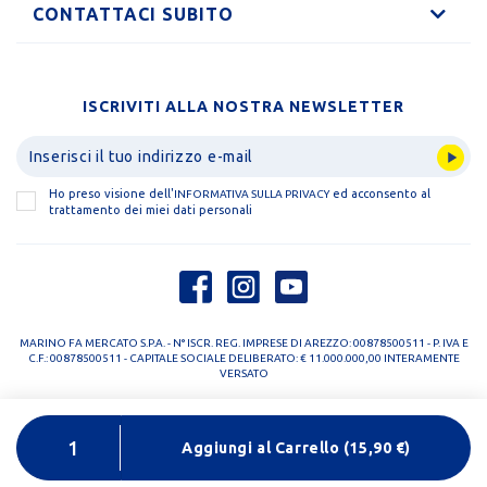
CONTATTACI SUBITO
ISCRIVITI ALLA NOSTRA NEWSLETTER
Ho preso visione dell'
ed acconsento al
INFORMATIVA SULLA PRIVACY
trattamento dei miei dati personali
MARINO FA MERCATO S.P.A. - N° ISCR. REG. IMPRESE DI AREZZO: 00878500511 - P. IVA E
C.F.: 00878500511 - CAPITALE SOCIALE DELIBERATO: € 11.000.000,00 INTERAMENTE
VERSATO
PRIVACY POLICY
COOKIE POLICY
Aggiungi al Carrello
(
15,90
€)
DESIGNED BY