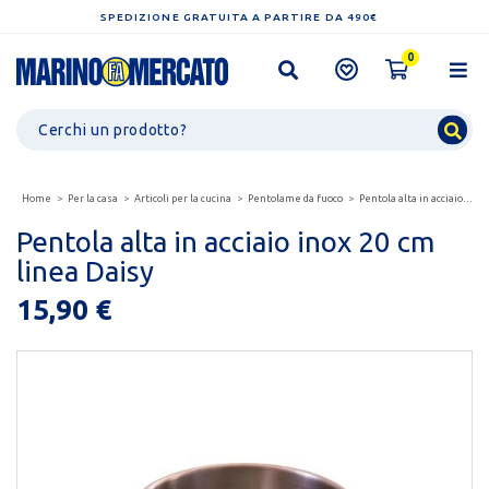
SPEDIZIONE GRATUITA A PARTIRE DA 490€
0
Home
Per la casa
Articoli per la cucina
Pentolame da fuoco
Pentola alta in acciaio inox 20 cm linea daisy
Pentola alta in acciaio inox 20 cm
linea Daisy
15,90 €