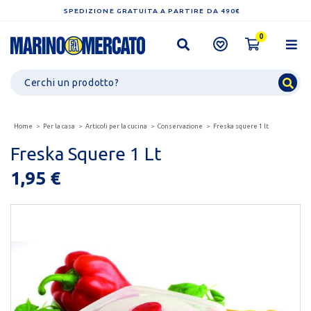
SPEDIZIONE GRATUITA A PARTIRE DA 490€
0
Home
Per la casa
Articoli per la cucina
Conservazione
Freska squere 1 lt
Freska Squere 1 Lt
1,95 €