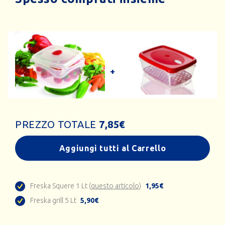
PREZZO TOTALE
7,85
€
Aggiungi tutti al Carrello
Freska Squere 1 Lt (
questo articolo
)
1,95€
Freska grill 5 Lt
5,90€