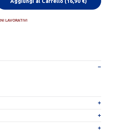
Aggiungi al Carrello
(
16,90
€)
RNI LAVORATIVI