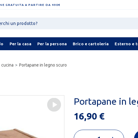
NE GRATUITA A PARTIRE DA 490€
do
Per la casa
Per la persona
Brico e cartoleria
Esterno e 
 cucina
Portapane in legno scuro
Portapane in l
16,90 €