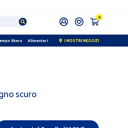
0
I NOSTRI NEGOZI
tempo libero
Alimentari
egno scuro