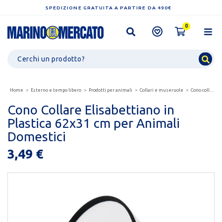
SPEDIZIONE GRATUITA A PARTIRE DA 490€
0
Home
Esterno e tempo libero
Prodotti per animali
Collari e museruole
Cono collare elisabettiano in plastica 62x31 cm per...
Cono Collare Elisabettiano in
Plastica 62x31 cm per Animali
Domestici
3,49 €