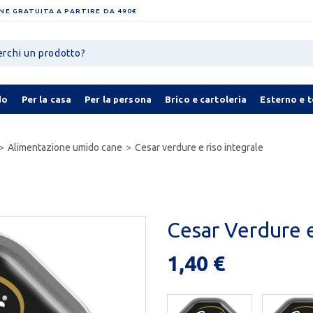
NE GRATUITA A PARTIRE DA 490€
do
Per la casa
Per la persona
Brico e cartoleria
Esterno e 
Alimentazione umido cane
Cesar verdure e riso integrale
Cesar Verdure e
1,40 €