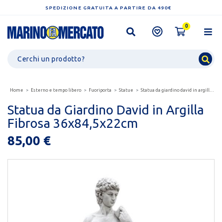
SPEDIZIONE GRATUITA A PARTIRE DA 490€
0
Home
Esterno e tempo libero
Fuoriporta
Statue
Statua da giardino david in argilla fibrosa 36x84,5x22cm
Statua da Giardino David in Argilla
Fibrosa 36x84,5x22cm
85,00 €