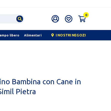
0
I NOSTRI NEGOZI
tempo libero
Alimentari
dino Bambina con Cane in
Simil Pietra