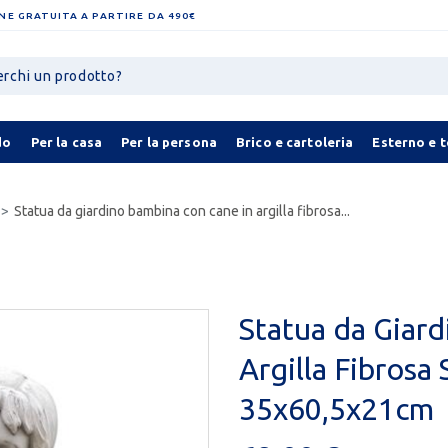
NE GRATUITA A PARTIRE DA 490€
do
Per la casa
Per la persona
Brico e cartoleria
Esterno e 
Statua da giardino bambina con cane in argilla fibrosa...
Statua da Giar
Argilla Fibrosa 
35x60,5x21cm