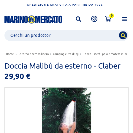
SPEDIZIONE GRATUITA A PARTIRE DA 490€
0
Home
Esterno e tempo libero
Camping e trekking
Tende - sacchi pelo e materassini
D
Doccia Malibù da esterno - Claber
29,90 €