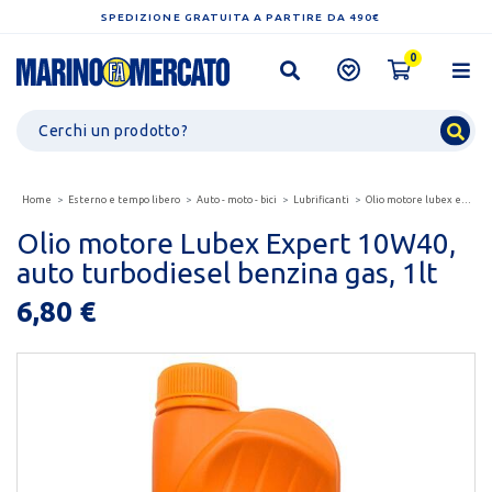
SPEDIZIONE GRATUITA A PARTIRE DA 490€
0
Home
Esterno e tempo libero
Auto - moto - bici
Lubrificanti
Olio motore lubex expert 10w40, auto turbodiesel benzina...
Olio motore Lubex Expert 10W40,
auto turbodiesel benzina gas, 1lt
6,80 €