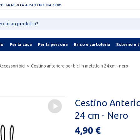
NE GRATUITA A PARTIRE DA 490€
do
Per la casa
Per la persona
Brico e cartoleria
Esterno e 
Accessori bici
Cestino anteriore per bici in metallo h 24 cm - nero
Cestino Anterio
24 cm - Nero
4,90 €