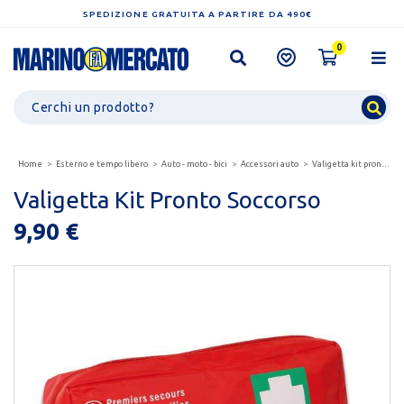
SPEDIZIONE GRATUITA A PARTIRE DA 490€
0
Home
Esterno e tempo libero
Auto - moto - bici
Accessori auto
Valigetta kit pronto soccorso
Valigetta Kit Pronto Soccorso
9,90 €