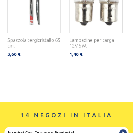
Spazzola tergicristallo 65
Lampadine per targa
cm.
12V 5W.
3,60 €
1,40 €
14 NEGOZI IN ITALIA