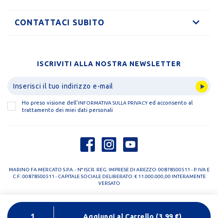
CONTATTACI SUBITO
ISCRIVITI ALLA NOSTRA NEWSLETTER
Ho preso visione dell'
ed acconsento al
INFORMATIVA SULLA PRIVACY
trattamento dei miei dati personali
MARINO FA MERCATO S.P.A. - N° ISCR. REG. IMPRESE DI AREZZO: 00878500511 - P. IVA E
C.F.: 00878500511 - CAPITALE SOCIALE DELIBERATO: € 11.000.000,00 INTERAMENTE
VERSATO
PRIVACY POLICY
COOKIE POLICY
Aggiungi al Carrello
(
3,99
€)