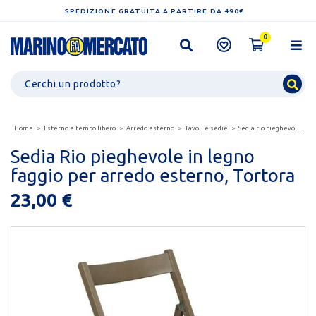
SPEDIZIONE GRATUITA A PARTIRE DA 490€
0
Home
Esterno e tempo libero
Arredo esterno
Tavoli e sedie
Sedia rio pieghevole in legno faggio per arredo esterno,...
Sedia Rio pieghevole in legno
faggio per arredo esterno, Tortora
23,00 €