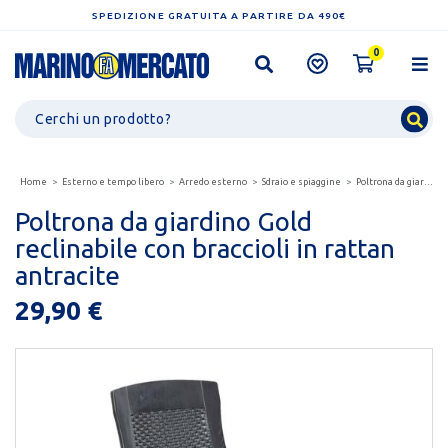
SPEDIZIONE GRATUITA A PARTIRE DA 490€
0
Home
Esterno e tempo libero
Arredo esterno
Sdraio e spiaggine
Poltrona da giardino gold reclinabile con braccioli...
Poltrona da giardino Gold
reclinabile con braccioli in rattan
antracite
29,90 €