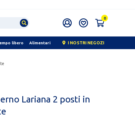
0
I NOSTRI NEGOZI
tempo libero
Alimentari
ite
erno Lariana 2 posti in
te