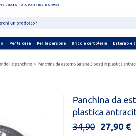
NE GRATUITA A PARTIRE DA 490€
do
Per la casa
Per la persona
Brico e cartoleria
Esterno e 
ndoli e panchine
Panchina da esterno lariana 2 posti in plastica antrac
Panchina da est
plastica antraci
34,90
27,90 €