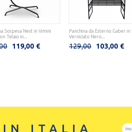
a Sospesa Nest in Vimini
Panchina da Esterno Gaber in
on Telaio in...
Verniciato Nero...
00
119,00 €
129,00
103,00 €
 IN ITALIA