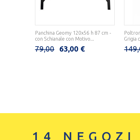
Panchina Geomy 120x56 h 87 cm -
Poltron
con Schianale con Motivo...
Grigia c
79,00
63,00 €
149,
14 NEGOZI