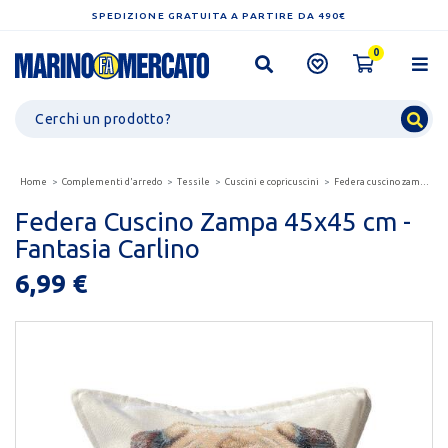
SPEDIZIONE GRATUITA A PARTIRE DA 490€
0
Home
Complementi d'arredo
Tessile
Cuscini e copricuscini
Federa cuscino zampa 45x45 cm - fantasia carlino
Federa Cuscino Zampa 45x45 cm -
Fantasia Carlino
6,99 €