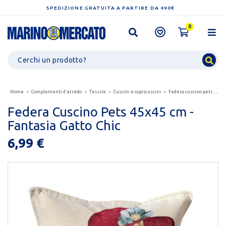
SPEDIZIONE GRATUITA A PARTIRE DA 490€
0
Home
Complementi d'arredo
Tessile
Cuscini e copricuscini
Federa cuscino pets 45x45 cm - fantasia gatto chic
Federa Cuscino Pets 45x45 cm -
Fantasia Gatto Chic
6,99 €