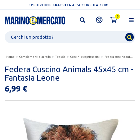
SPEDIZIONE GRATUITA A PARTIRE DA 490€
0
Home
Complementi d'arredo
Tessile
Cuscini e copricuscini
Federa cuscino animals 45x45 cm - fantasia leone
Federa Cuscino Animals 45x45 cm -
Fantasia Leone
6,99 €