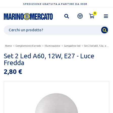
SPEDIZIONE GRATUITA A PARTIRE DA 490€
0
Home
Complementi d'arredo
Illuminazione
Lampadine led
Set 2 led a60, 12w, e27 - luce fredda
Set 2 Led A60, 12W, E27 - Luce
Fredda
2,80 €