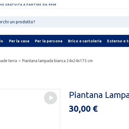
NE GRATUITA A PARTIRE DA 490€
do
Per la casa
Per la persona
Brico e cartoleria
Esterno e 
ade terra
Piantana lampada bianca 24x24x175 cm
Piantana Lamp
30,00 €