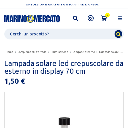
SPEDIZIONE GRATUITA A PARTIRE DA 490€
0
Home
Complementi d'arredo
Illuminazione
Lampade esterno
Lampada solare led crepuscolare da esterno in display...
Lampada solare led crepuscolare da
esterno in display 70 cm
1,50 €