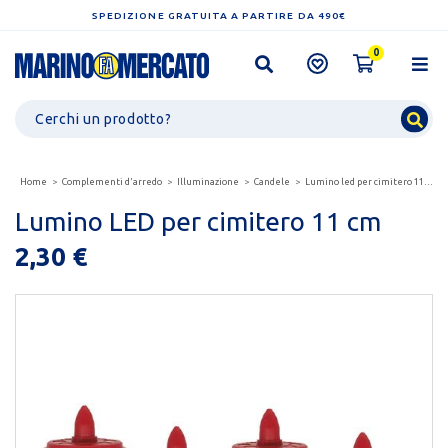
SPEDIZIONE GRATUITA A PARTIRE DA 490€
0
Home
Complementi d'arredo
Illuminazione
Candele
Lumino led per cimitero 11 cm
Lumino LED per cimitero 11 cm
2,30 €