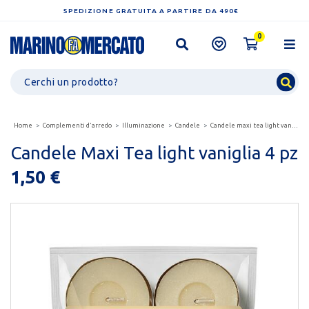
SPEDIZIONE GRATUITA A PARTIRE DA 490€
0
Home
Complementi d'arredo
Illuminazione
Candele
Candele maxi tea light vaniglia 4 pz
Candele Maxi Tea light vaniglia 4 pz
1,50 €