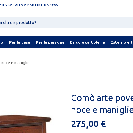
NE GRATUITA A PARTIRE DA 490€
do
Per la casa
Per la persona
Brico e cartoleria
Esterno e 
noce e maniglie...
Comò arte pover
noce e maniglie
275,00 €