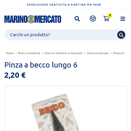
SPEDIZIONE GRATUITA A PARTIRE DA 490€
0
Home
Brico e cartoleria
Utensili (elettrici e manuali)
Utensili manuali
Pinza a becco lungo 6
Pinza a becco lungo 6
2,20 €