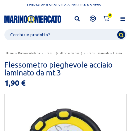
SPEDIZIONE GRATUITA A PARTIRE DA 490€
0
Home
Brico e cartoleria
Utensili (elettrici e manuali)
Utensili manuali
Flessometro pieghevole acciaio laminato da mt.3
Flessometro pieghevole acciaio
laminato da mt.3
1,90 €