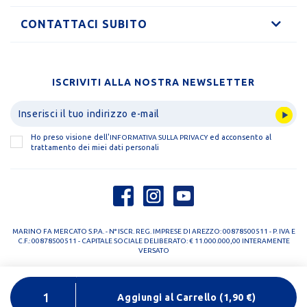
CONTATTACI SUBITO
ISCRIVITI ALLA NOSTRA NEWSLETTER
Ho preso visione dell'
ed acconsento al
INFORMATIVA SULLA PRIVACY
trattamento dei miei dati personali
MARINO FA MERCATO S.P.A. - N° ISCR. REG. IMPRESE DI AREZZO: 00878500511 - P. IVA E
C.F.: 00878500511 - CAPITALE SOCIALE DELIBERATO: € 11.000.000,00 INTERAMENTE
VERSATO
PRIVACY POLICY
COOKIE POLICY
Aggiungi al Carrello
(
1,90
€)