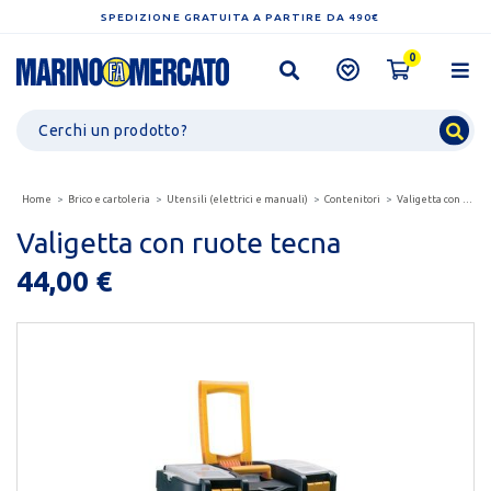
SPEDIZIONE GRATUITA A PARTIRE DA 490€
0
Home
Brico e cartoleria
Utensili (elettrici e manuali)
Contenitori
Valigetta con ruote tecna
Valigetta con ruote tecna
44,00 €