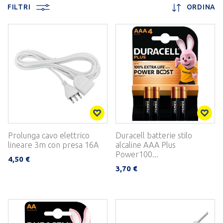
FILTRI
ORDINA
Prolunga cavo elettrico
Duracell batterie stilo
lineare 3m con presa 16A
alcaline AAA Plus
Power100...
4,50 €
3,70 €