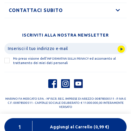
CONTATTACI SUBITO
ISCRIVITI ALLA NOSTRA NEWSLETTER
Ho preso visione dell'
ed acconsento al
INFORMATIVA SULLA PRIVACY
trattamento dei miei dati personali
MARINO FA MERCATO S.P.A. - N° ISCR. REG. IMPRESE DI AREZZO: 00878500511 - P. IVA E
C.F.: 00878500511 - CAPITALE SOCIALE DELIBERATO: € 11.000.000,00 INTERAMENTE
VERSATO
PRIVACY POLICY
COOKIE POLICY
Aggiungi al Carrello
(
0,99
€)