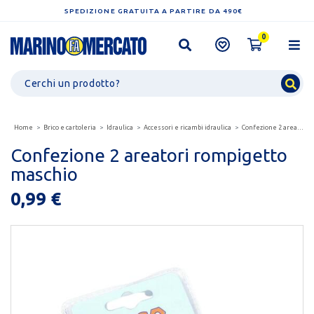
SPEDIZIONE GRATUITA A PARTIRE DA 490€
0
Home
Brico e cartoleria
Idraulica
Accessori e ricambi idraulica
Confezione 2 areatori rompigetto maschio
Confezione 2 areatori rompigetto
maschio
0,99 €