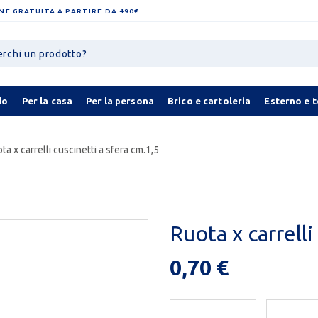
NE GRATUITA A PARTIRE DA 490€
do
Per la casa
Per la persona
Brico e cartoleria
Esterno e 
ta x carrelli cuscinetti a sfera cm.1,5
Ruota x carrelli
0,70 €