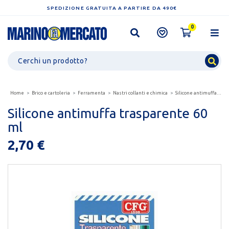
SPEDIZIONE GRATUITA A PARTIRE DA 490€
0
Home
Brico e cartoleria
Ferramenta
Nastri collanti e chimica
Silicone antimuffa trasparente 60 ml
Silicone antimuffa trasparente 60
ml
2,70 €