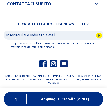
CONTATTACI SUBITO
ISCRIVITI ALLA NOSTRA NEWSLETTER
Ho preso visione dell'
ed acconsento al
INFORMATIVA SULLA PRIVACY
trattamento dei miei dati personali
MARINO FA MERCATO S.P.A. - N° ISCR. REG. IMPRESE DI AREZZO: 00878500511 - P. IVA E
C.F.: 00878500511 - CAPITALE SOCIALE DELIBERATO: € 11.000.000,00 INTERAMENTE
VERSATO
PRIVACY POLICY
COOKIE POLICY
Aggiungi al Carrello
(
2,70
€)
DESIGNED BY