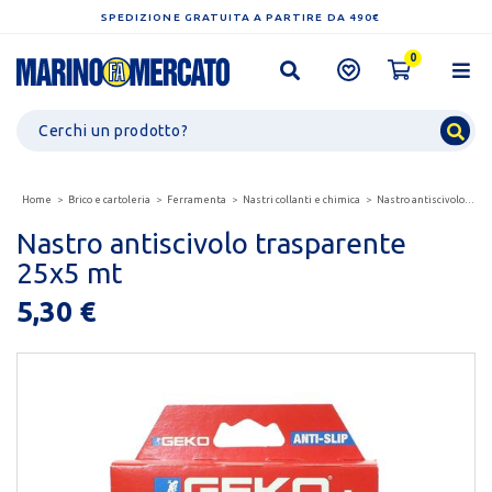
SPEDIZIONE GRATUITA A PARTIRE DA 490€
0
Home
Brico e cartoleria
Ferramenta
Nastri collanti e chimica
Nastro antiscivolo trasparente 25x5 mt
Nastro antiscivolo trasparente
25x5 mt
5,30 €