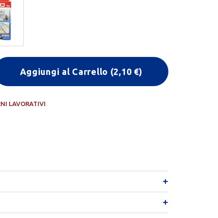
Aggiungi al Carrello
(
2,10
€)
RNI LAVORATIVI