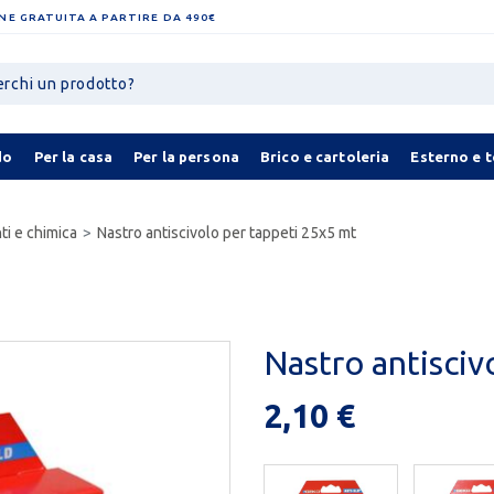
NE GRATUITA A PARTIRE DA 490€
do
Per la casa
Per la persona
Brico e cartoleria
Esterno e 
nti e chimica
Nastro antiscivolo per tappeti 25x5 mt
Nastro antisciv
2,10 €