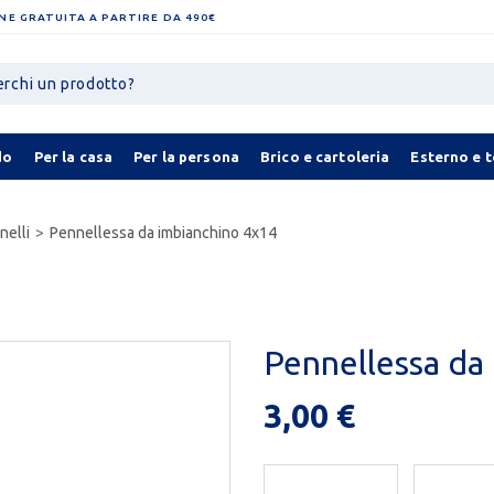
NE GRATUITA A PARTIRE DA 490€
do
Per la casa
Per la persona
Brico e cartoleria
Esterno e 
nelli
Pennellessa da imbianchino 4x14
Pennellessa da
3,00 €