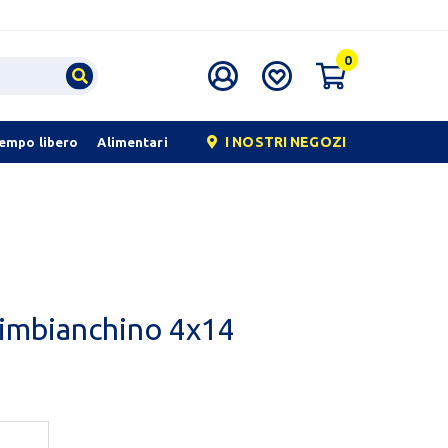
0
I NOSTRI NEGOZI
tempo libero
Alimentari
 imbianchino 4x14