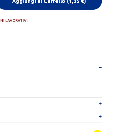
Aggiungi al Carrello
(
1,35
€)
RNI LAVORATIVI