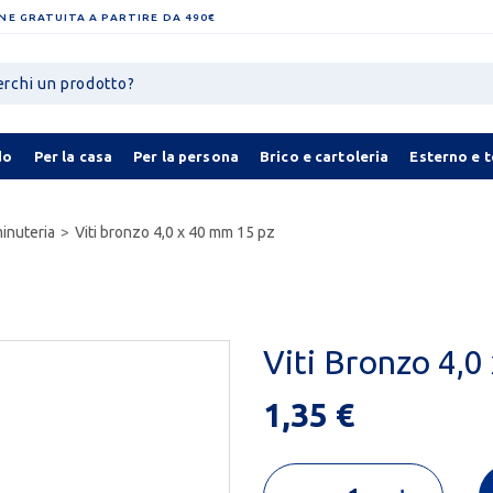
NE GRATUITA A PARTIRE DA 490€
do
Per la casa
Per la persona
Brico e cartoleria
Esterno e 
minuteria
Viti bronzo 4,0 x 40 mm 15 pz
Viti Bronzo 4,0
1,35 €