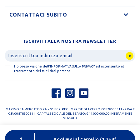
CONTATTACI SUBITO
ISCRIVITI ALLA NOSTRA NEWSLETTER
Ho preso visione dell'
ed acconsento al
INFORMATIVA SULLA PRIVACY
trattamento dei miei dati personali
MARINO FA MERCATO S.P.A. - N° ISCR. REG. IMPRESE DI AREZZO: 00878500511 - P. IVA E
C.F.: 00878500511 - CAPITALE SOCIALE DELIBERATO: € 11.000.000,00 INTERAMENTE
VERSATO
PRIVACY POLICY
COOKIE POLICY
Aggiungi al Carrello
(
1,35
€)