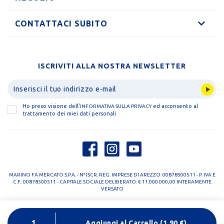
CONTATTACI SUBITO
ISCRIVITI ALLA NOSTRA NEWSLETTER
Ho preso visione dell'
ed acconsento al
INFORMATIVA SULLA PRIVACY
trattamento dei miei dati personali
MARINO FA MERCATO S.P.A. - N° ISCR. REG. IMPRESE DI AREZZO: 00878500511 - P. IVA E
C.F.: 00878500511 - CAPITALE SOCIALE DELIBERATO: € 11.000.000,00 INTERAMENTE
VERSATO
PRIVACY POLICY
COOKIE POLICY
Aggiungi al Carrello
(
1,90
€)